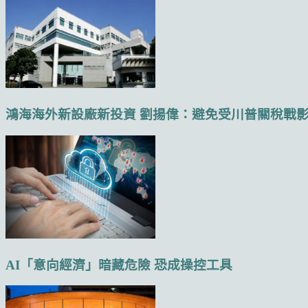
鴻海海外新設廠新投資 劉揚偉：避免受川普關稅戰影響
AI「意向經濟」暗藏危險 恐成操控工具