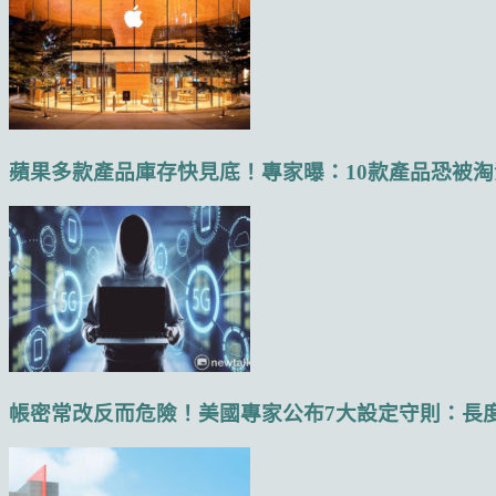
蘋果多款產品庫存快見底！專家曝：10款產品恐被淘汰.
帳密常改反而危險！美國專家公布7大設定守則：長度勝