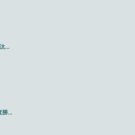
..
...