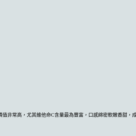
價值非常高，尤其維他命C含量最為豐富，口感綿密軟嫩香甜，