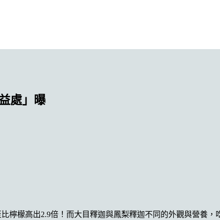
到益處」曝
比檸檬高出2.9倍！而大目釋迦與鳳梨釋迦不同的外觀與營養，