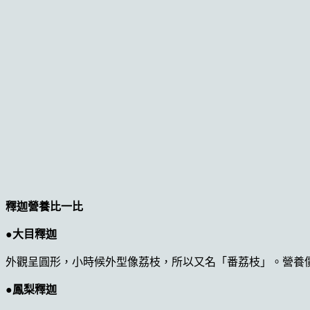
釋迦營養比一比
●大目釋迦
外觀呈圓形，小時候外型像荔枝，所以又名「番荔枝」。營養
●鳳梨釋迦