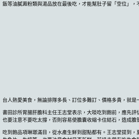
飯等油膩澱粉類與湯品放在最後吃，才能幫肚子留「空位」，
台人熱愛美食，無論排隊多長、訂位多難訂、價格多貴，就是一定
書田診所胃腸肝膽科主任王志堂表示，大啖吃到飽前，應先評
也要注意不要吃太撐，否則容易使膽囊收縮卡住結石，造成膽
吃到飽品項琳瑯滿目，從水產生鮮到甜點都有。王志堂提到，