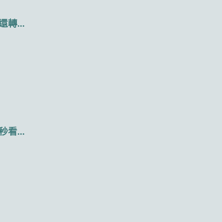
...
...