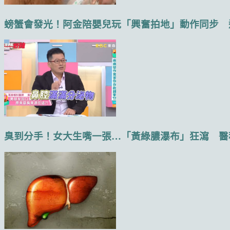
螃蟹會發光！阿金陪嬰兒玩「興奮拍地」動作同步 還轉
臭到分手！女大生嘴一張…「黃綠膿瀑布」狂瀉 醫秒看