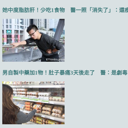
她中度脂肪肝！少吃1食物 醫一照「消失了」：還瘦1.
男自製中藥加1物！肚子暴痛3天後走了 醫：是劇毒