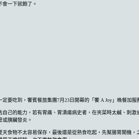
不會一下就飽了。
要吃到，饗賓餐旅集團7月23日開幕的「饗 A Joy」晚餐加
估自己的能力，若有胃痛、胃潰瘍病史者，在夾菜時太鹹、刺激
管或胰臟發炎。
夏天食物不太容易保存，最後還是從熟食吃起，先幫腸胃開機，