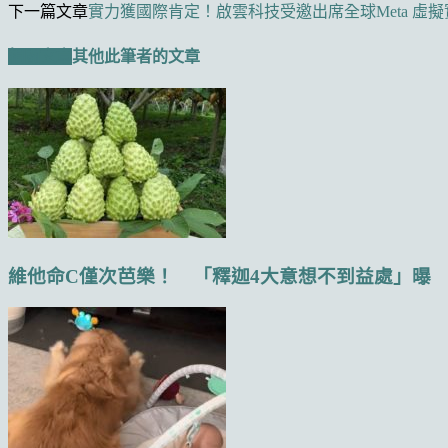
下一篇文章
實力獲國際肯定！啟雲科技受邀出席全球Meta 虛
相關文章
其他此筆者的文章
維他命C僅次芭樂！ 「釋迦4大意想不到益處」曝