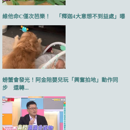
維他命C僅次芭樂！ 「釋迦4大意想不到益處」曝
螃蟹會發光！阿金陪嬰兒玩「興奮拍地」動作同
步 還轉...