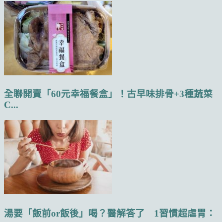
全聯開賣「60元幸福餐盒」！古早味排骨+3種蔬菜
C...
湯要「飯前or飯後」喝？醫解答了 1習慣超虐胃：