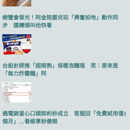
螃蟹會發光！阿金陪嬰兒玩「興奮拍地」動作同
步 還轉頭叫他快看
台設計師推「超眼熟」保暖泡麵毯 笑：原來是
「無力炸醬麵」阿
遇電銷當心口頭契約秒成立 客服回「免費試用僅1
個月」…看帳單秒傻眼