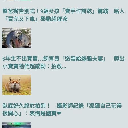
幫爸辦告別式！9歲女孩「賣手作餅乾」籌錢 路人
「買完又下車」舉動超催淚
6年生不出寶寶…飼育員「送蛋給鵜鶘夫妻」 孵出
小寶寶牠們超感動：拍放...
臥底好久終於拍到！ 攝影師記錄「狐狸自己玩得
很開心」：表情是國寶❤