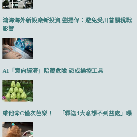
鴻海海外新設廠新投資 劉揚偉：避免受川普關稅戰
影響
AI「意向經濟」暗藏危險 恐成操控工具
維他命C僅次芭樂！ 「釋迦4大意想不到益處」曝