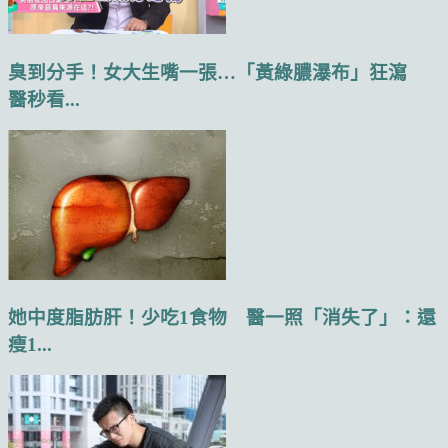
臭到分手！女大生嘴一張…「黃綠膿瀑布」狂瀉
醫秒看...
她中度脂肪肝！少吃1食物 醫一照「消失了」：還
瘦1...