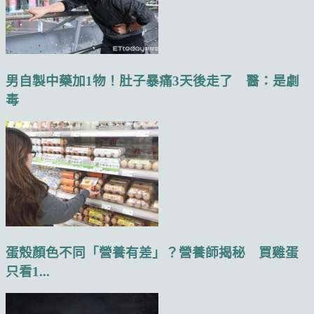
男自製中藥加1物！肚子暴痛3天後走了 醫：是劇
毒
蛋殼顏色不同「營養有差」？營養師揭秘 買雞蛋
只看1...