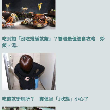
吃到飽「沒吃幾樣就飽」？醫曝最佳進食攻略 炒
飯、湯...
吃飽就衝廁所？ 糞便呈「1狀態」小心了