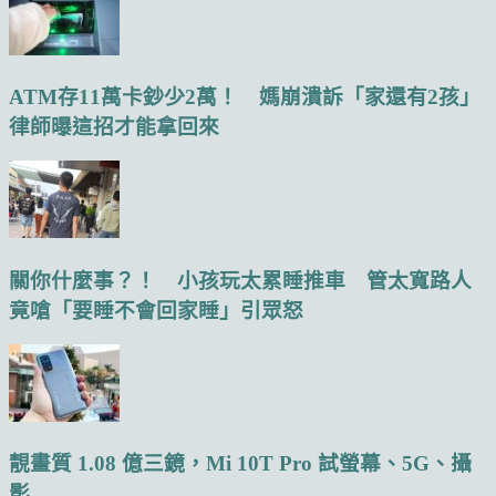
ATM存11萬卡鈔少2萬！ 媽崩潰訴「家還有2孩」
律師曝這招才能拿回來
關你什麼事？！ 小孩玩太累睡推車 管太寬路人
竟嗆「要睡不會回家睡」引眾怒
靚畫質 1.08 億三鏡，Mi 10T Pro 試螢幕、5G、攝
影