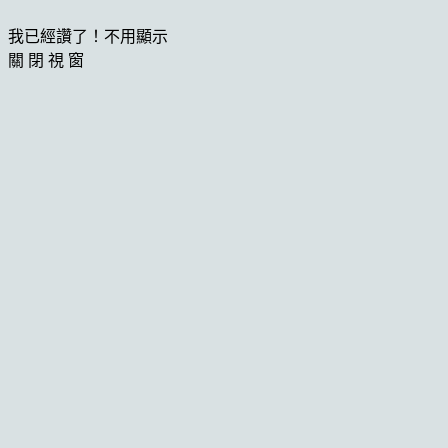
我已經讚了！不用顯示
關 閉 視 窗