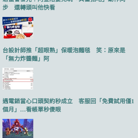
步 還轉頭叫他快看
台設計師推「超眼熟」保暖泡麵毯 笑：原來是
「無力炸醬麵」阿
遇電銷當心口頭契約秒成立 客服回「免費試用僅1
個月」…看帳單秒傻眼