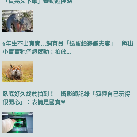
「買完又下車」舉動超催淚
6年生不出寶寶…飼育員「送蛋給鵜鶘夫妻」 孵出
小寶寶牠們超感動：拍放...
臥底好久終於拍到！ 攝影師記錄「狐狸自己玩得
很開心」：表情是國寶❤