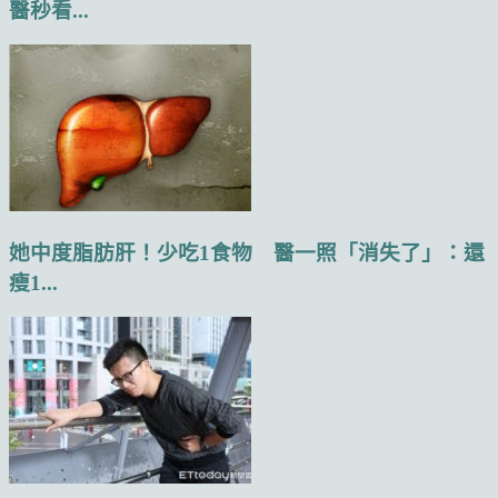
醫秒看...
她中度脂肪肝！少吃1食物 醫一照「消失了」：還
瘦1...