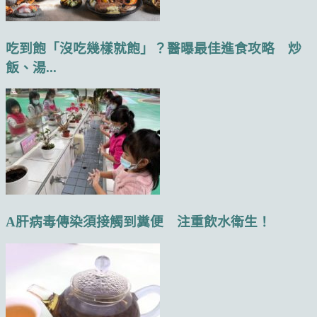
吃到飽「沒吃幾樣就飽」？醫曝最佳進食攻略 炒
飯、湯...
A肝病毒傳染須接觸到糞便 注重飲水衛生！