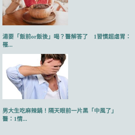
湯要「飯前or飯後」喝？醫解答了 1習慣超虐胃：
罹...
男大生吃麻辣鍋！隔天眼前一片黑「中風了」
醫：1情...