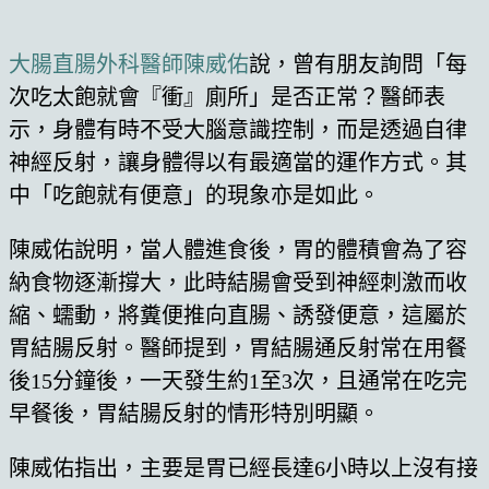
大腸直腸外科醫師陳威佑
說，曾有朋友詢問「每
次吃太飽就會『衝』廁所」是否正常？醫師表
示，身體有時不受大腦意識控制，而是透過自律
神經反射，讓身體得以有最適當的運作方式。其
中「吃飽就有便意」的現象亦是如此。
陳威佑說明，當人體進食後，胃的體積會為了容
納食物逐漸撐大，此時結腸會受到神經刺激而收
縮、蠕動，將糞便推向直腸、誘發便意，這屬於
胃結腸反射。醫師提到，胃結腸通反射常在用餐
後15分鐘後，一天發生約1至3次，且通常在吃完
早餐後，胃結腸反射的情形特別明顯。
陳威佑指出，主要是胃已經長達6小時以上沒有接