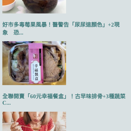
好市多毒莓果風暴！醫警告「尿尿這顏色」+2現
象 恐...
全聯開賣「60元幸福餐盒」！古早味排骨+3種蔬菜
C...