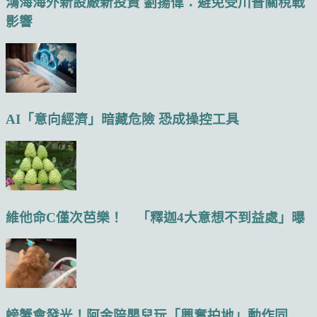
鴻海海外新設廠新投資 劉揚偉：避免受川普關稅戰
影響
AI「意向經濟」暗藏危險 恐成操控工具
維他命C僅次芭樂！ 「釋迦4大意想不到益處」曝
螃蟹會發光！阿金陪嬰兒玩「興奮拍地」動作同