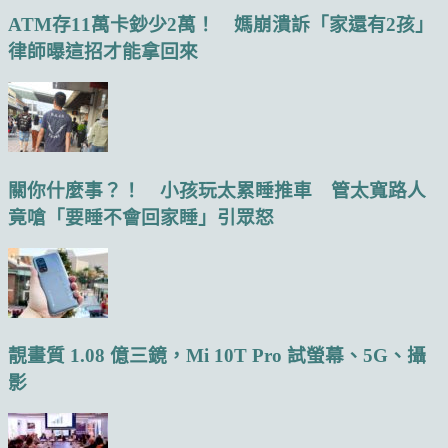
ATM存11萬卡鈔少2萬！ 媽崩潰訴「家還有2孩」
律師曝這招才能拿回來
關你什麼事？！ 小孩玩太累睡推車 管太寬路人
竟嗆「要睡不會回家睡」引眾怒
靚畫質 1.08 億三鏡，Mi 10T Pro 試螢幕、5G、攝
影