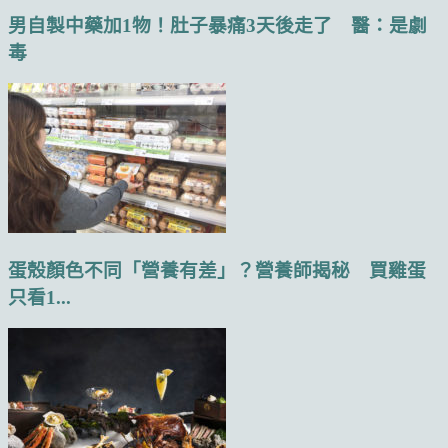
男自製中藥加1物！肚子暴痛3天後走了 醫：是劇
毒
蛋殼顏色不同「營養有差」？營養師揭秘 買雞蛋
只看1...