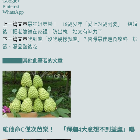
Google+
Pinterest
WhatsApp
上一篇文章
最狂姐弟戀！ 19歲少年「愛上74歲阿婆」 結婚
後「把老婆鎖在家裡」防出軌：她太有魅力了
下一篇文章
吃到飽「沒吃幾樣就飽」？醫曝最佳進食攻略 炒
飯、湯品墊後吃
相關文章
其他此筆者的文章
維他命C僅次芭樂！ 「釋迦4大意想不到益處」曝