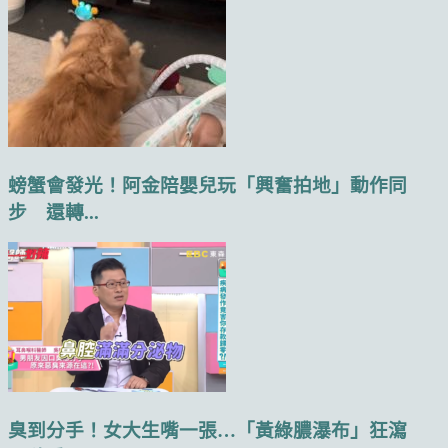
螃蟹會發光！阿金陪嬰兒玩「興奮拍地」動作同
步 還轉...
臭到分手！女大生嘴一張…「黃綠膿瀑布」狂瀉