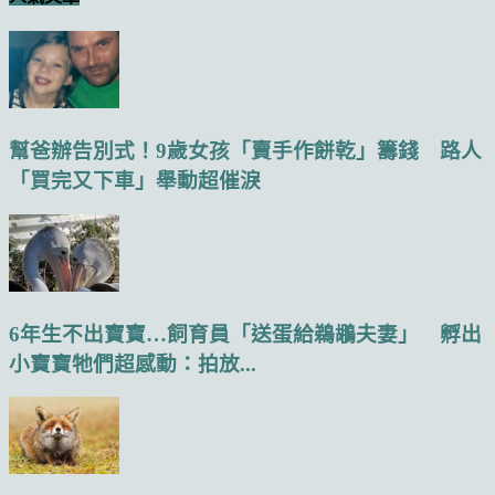
幫爸辦告別式！9歲女孩「賣手作餅乾」籌錢 路人
「買完又下車」舉動超催淚
6年生不出寶寶…飼育員「送蛋給鵜鶘夫妻」 孵出
小寶寶牠們超感動：拍放...