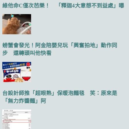
維他命C僅次芭樂！ 「釋迦4大意想不到益處」曝
螃蟹會發光！阿金陪嬰兒玩「興奮拍地」動作同
步 還轉頭叫他快看
台設計師推「超眼熟」保暖泡麵毯 笑：原來是
「無力炸醬麵」阿