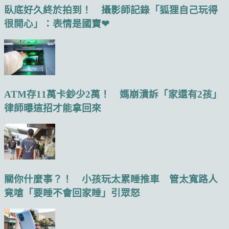
臥底好久終於拍到！ 攝影師記錄「狐狸自己玩得
很開心」：表情是國寶❤
ATM存11萬卡鈔少2萬！ 媽崩潰訴「家還有2孩」
律師曝這招才能拿回來
關你什麼事？！ 小孩玩太累睡推車 管太寬路人
竟嗆「要睡不會回家睡」引眾怒