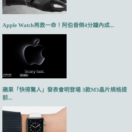
Apple Watch再救一命！阿伯昏倒4分鐘內成...
蘋果「快得驚人」發表會明登場 3款M3晶片規格提
前...