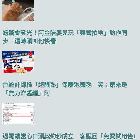
螃蟹會發光！阿金陪嬰兒玩「興奮拍地」動作同
步 還轉頭叫他快看
台設計師推「超眼熟」保暖泡麵毯 笑：原來是
「無力炸醬麵」阿
遇電銷當心口頭契約秒成立 客服回「免費試用僅1