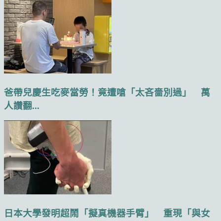
爸帶兒慶生吃麥當勞！竟遭嗆「太吝嗇別過」 萬
人讚翻...
日本大學發明超鬧「擬真機器手臂」 重現「與女