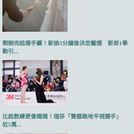
剛辦完結婚手續！新娘3分鐘後決定離婚 新郎1舉
動引...
比起教練更像媽媽！瑞莎「雙膝跪地平視選手」
近5萬...