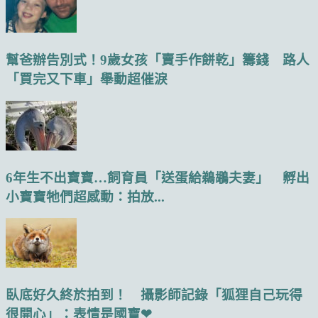
幫爸辦告別式！9歲女孩「賣手作餅乾」籌錢 路人
「買完又下車」舉動超催淚
6年生不出寶寶…飼育員「送蛋給鵜鶘夫妻」 孵出
小寶寶牠們超感動：拍放...
臥底好久終於拍到！ 攝影師記錄「狐狸自己玩得
很開心」：表情是國寶❤