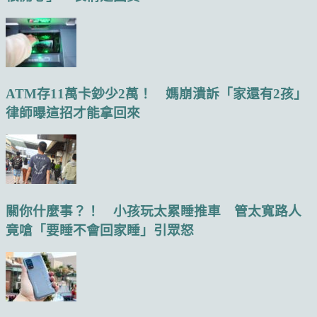
ATM存11萬卡鈔少2萬！ 媽崩潰訴「家還有2孩」
律師曝這招才能拿回來
關你什麼事？！ 小孩玩太累睡推車 管太寬路人
竟嗆「要睡不會回家睡」引眾怒