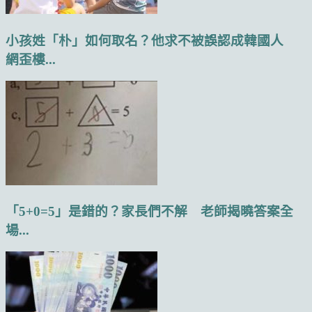
小孩姓「朴」如何取名？他求不被誤認成韓國人
網歪樓...
「5+0=5」是錯的？家長們不解 老師揭曉答案全
場...