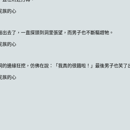
豁出去了，一直探頭到洞里張望，而男子也不斷驅趕牠。
洞的邊緣狂挖，仿佛在說：「我真的很餓啦！」最後男子也笑了