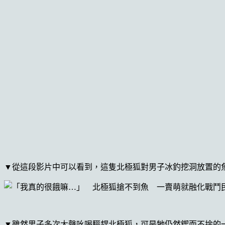
▼從這段影片中可以看到，這隻北極狐對男子冰釣挖洞放置的
▼雖然男子多次大聲吆喝驅趕北極狐，可是牠仍然鍥而不捨的