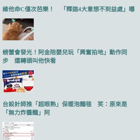
維他命C僅次芭樂！ 「釋迦4大意想不到益處」曝
螃蟹會發光！阿金陪嬰兒玩「興奮拍地」動作同
步 還轉頭叫他快看
台設計師推「超眼熟」保暖泡麵毯 笑：原來是
「無力炸醬麵」阿