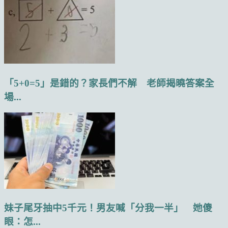
「5+0=5」是錯的？家長們不解 老師揭曉答案全
場...
妹子尾牙抽中5千元！男友喊「分我一半」 她傻
眼：怎...