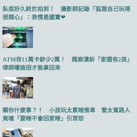
臥底好久終於拍到！ 攝影師記錄「狐狸自己玩得
很開心」：表情是國寶❤
ATM存11萬卡鈔少2萬！ 媽崩潰訴「家還有2孩」
律師曝這招才能拿回來
關你什麼事？！ 小孩玩太累睡推車 管太寬路人
竟嗆「要睡不會回家睡」引眾怒