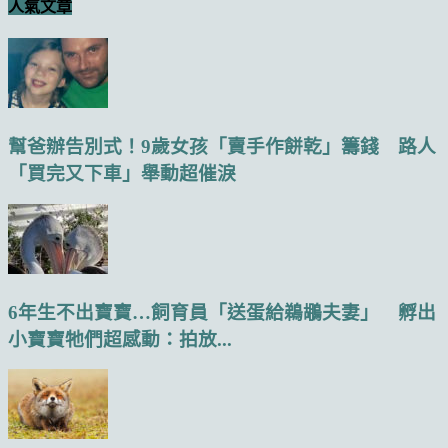
人氣文章
幫爸辦告別式！9歲女孩「賣手作餅乾」籌錢 路人
「買完又下車」舉動超催淚
6年生不出寶寶…飼育員「送蛋給鵜鶘夫妻」 孵出
小寶寶牠們超感動：拍放...