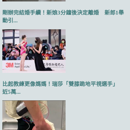
剛辦完結婚手續！新娘3分鐘後決定離婚 新郎1舉
動引...
比起教練更像媽媽！瑞莎「雙膝跪地平視選手」
近5萬...