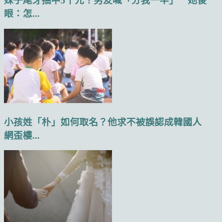
妹子尾牙抽中5千元！男友喊「分我一半」 她傻
眼：怎...
小孩姓「朴」如何取名？他求不被誤認成韓國人
網歪樓...