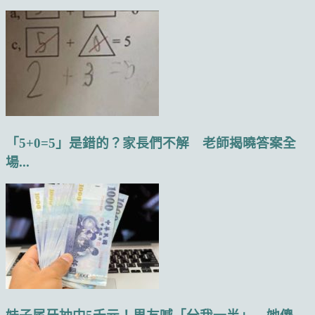
「5+0=5」是錯的？家長們不解 老師揭曉答案全
場...