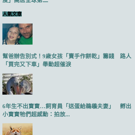
度」高居全球第二
人氣文章
幫爸辦告別式！9歲女孩「賣手作餅乾」籌錢 路人
「買完又下車」舉動超催淚
6年生不出寶寶…飼育員「送蛋給鵜鶘夫妻」 孵出
小寶寶牠們超感動：拍放...