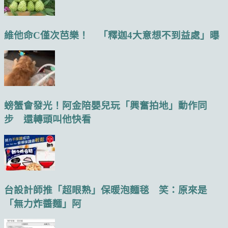
維他命C僅次芭樂！ 「釋迦4大意想不到益處」曝
螃蟹會發光！阿金陪嬰兒玩「興奮拍地」動作同
步 還轉頭叫他快看
台設計師推「超眼熟」保暖泡麵毯 笑：原來是
「無力炸醬麵」阿