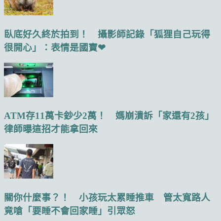
臥底好久終於拍到！ 攝影師記錄「狐狸自己玩得
很開心」：表情是國寶❤
ATM存11萬卡鈔少2萬！ 媽崩潰訴「家還有2孩」
律師曝這招才能拿回來
關你什麼事？！ 小孩玩太累睡推車 管太寬路人
竟嗆「要睡不會回家睡」引眾怒