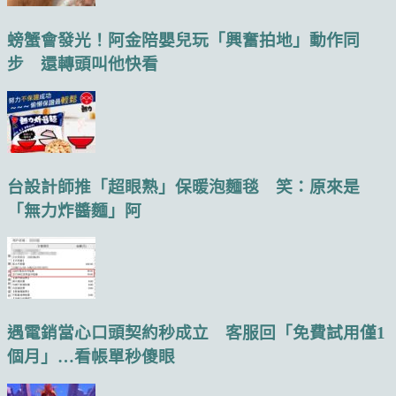
螃蟹會發光！阿金陪嬰兒玩「興奮拍地」動作同
步 還轉頭叫他快看
台設計師推「超眼熟」保暖泡麵毯 笑：原來是
「無力炸醬麵」阿
遇電銷當心口頭契約秒成立 客服回「免費試用僅1
個月」…看帳單秒傻眼