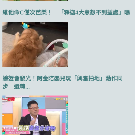
維他命C僅次芭樂！ 「釋迦4大意想不到益處」曝
螃蟹會發光！阿金陪嬰兒玩「興奮拍地」動作同
步 還轉...