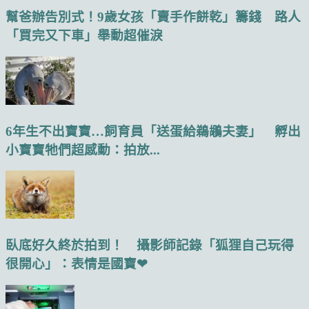
幫爸辦告別式！9歲女孩「賣手作餅乾」籌錢 路人
「買完又下車」舉動超催淚
6年生不出寶寶…飼育員「送蛋給鵜鶘夫妻」 孵出
小寶寶牠們超感動：拍放...
臥底好久終於拍到！ 攝影師記錄「狐狸自己玩得
很開心」：表情是國寶❤