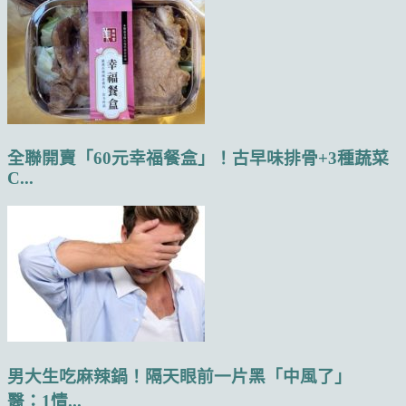
全聯開賣「60元幸福餐盒」！古早味排骨+3種蔬菜
C...
男大生吃麻辣鍋！隔天眼前一片黑「中風了」
醫：1情...