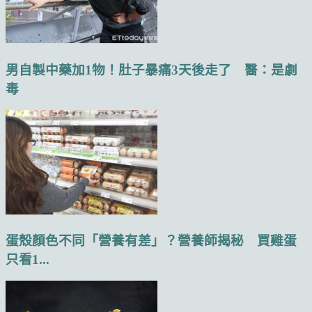
男自製中藥加1物！肚子暴痛3天後走了 醫：是劇
毒
蛋殼顏色不同「營養有差」？營養師揭秘 買雞蛋
只看1...