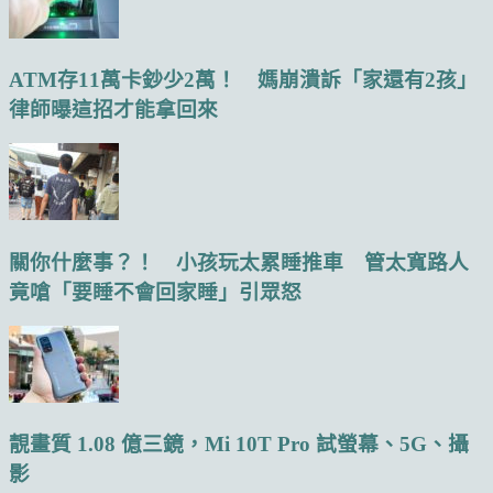
ATM存11萬卡鈔少2萬！ 媽崩潰訴「家還有2孩」
律師曝這招才能拿回來
關你什麼事？！ 小孩玩太累睡推車 管太寬路人
竟嗆「要睡不會回家睡」引眾怒
靚畫質 1.08 億三鏡，Mi 10T Pro 試螢幕、5G、攝
影