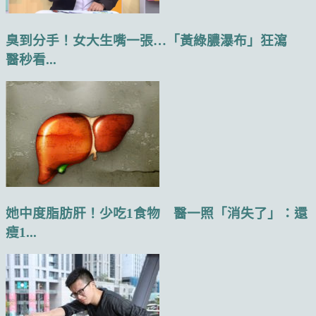
臭到分手！女大生嘴一張…「黃綠膿瀑布」狂瀉
醫秒看...
她中度脂肪肝！少吃1食物 醫一照「消失了」：還
瘦1...