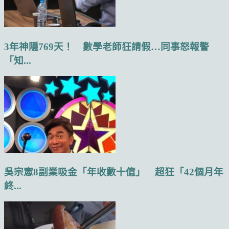
3年神隱769天！ 數學老師狂請假…同事怒報警
「知...
吳宗憲8副業吸金「年收數十億」 超狂「42個月年
終...