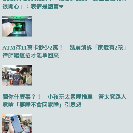
很開心」：表情是國寶❤
ATM存11萬卡鈔少2萬！ 媽崩潰訴「家還有2孩」
律師曝這招才能拿回來
關你什麼事？！ 小孩玩太累睡推車 管太寬路人
竟嗆「要睡不會回家睡」引眾怒