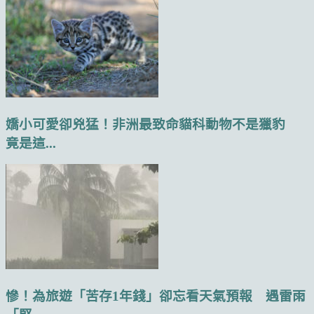
嬌小可愛卻兇猛！非洲最致命貓科動物不是獵豹
竟是這...
慘！為旅遊「苦存1年錢」卻忘看天氣預報 遇雷雨