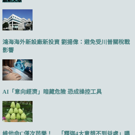
鴻海海外新設廠新投資 劉揚偉：避免受川普關稅戰
影響
AI「意向經濟」暗藏危險 恐成操控工具
維他命C僅次芭樂！ 「釋迦4大意想不到益處」曝