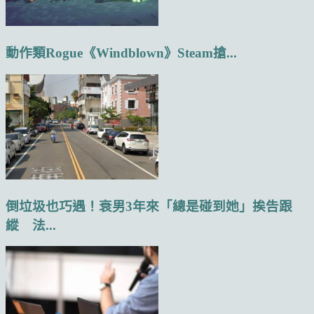
動作類Rogue《Windblown》Steam搶...
倒垃圾也巧遇！衰男3年來「總是碰到她」挨告跟
縱 法...