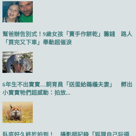
幫爸辦告別式！9歲女孩「賣手作餅乾」籌錢 路人
「買完又下車」舉動超催淚
6年生不出寶寶…飼育員「送蛋給鵜鶘夫妻」 孵出
小寶寶牠們超感動：拍放...
臥底好久終於拍到！ 攝影師記錄「狐狸自己玩得