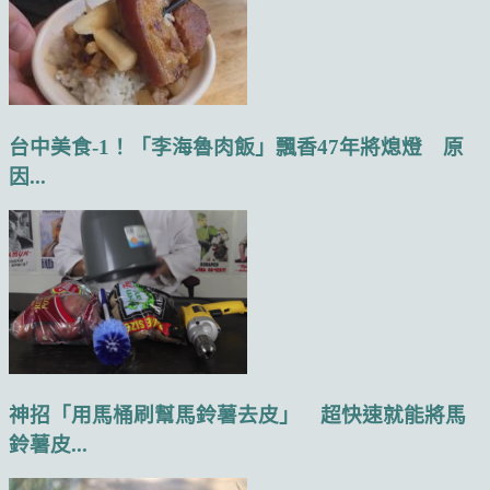
台中美食-1！「李海魯肉飯」飄香47年將熄燈 原
因...
神招「用馬桶刷幫馬鈴薯去皮」 超快速就能將馬
鈴薯皮...