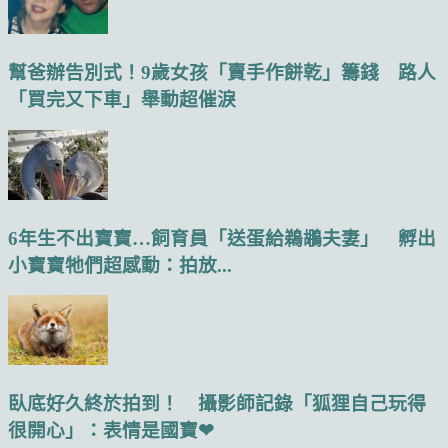
幫爸辦告別式！9歲女孩「賣手作餅乾」籌錢 路人
「買完又下車」舉動超催淚
6年生不出寶寶…飼育員「送蛋給鵜鶘夫妻」 孵出
小寶寶牠們超感動：拍放...
臥底好久終於拍到！ 攝影師記錄「狐狸自己玩得
很開心」：表情是國寶❤