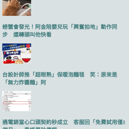
螃蟹會發光！阿金陪嬰兒玩「興奮拍地」動作同
步 還轉頭叫他快看
台設計師推「超眼熟」保暖泡麵毯 笑：原來是
「無力炸醬麵」阿
遇電銷當心口頭契約秒成立 客服回「免費試用僅1