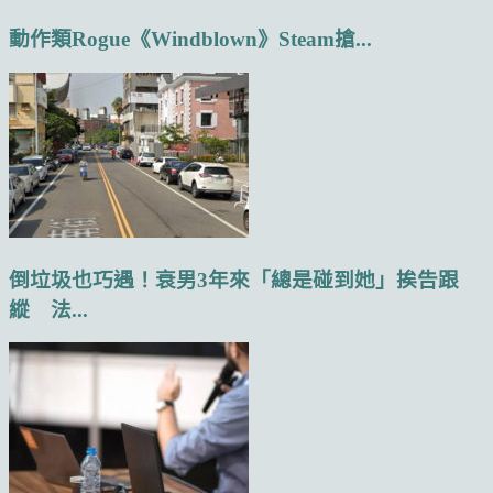
動作類Rogue《Windblown》Steam搶...
倒垃圾也巧遇！衰男3年來「總是碰到她」挨告跟
縱 法...