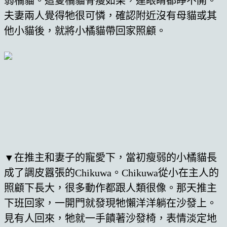
弱橘貓。這隻橘貓骨瘦如柴，連眼睛都睜不開。
夫妻兩人覺得牠很可憐，確認附近沒有母貓或其
他小貓後，就將小橘貓帶回家照顧。
▼在推主和妻子的寵愛下，當初瘦弱的小橘貓長
成了調皮囂張的Chikuwa。Chikuwa從小在主人的
照顧下長大，很多動作都跟人類很像。那天推主
下班回家，一開門就發現牠懶洋洋躺在沙發上。
見有人回來，牠就一手饋著沙發椅，表情淡定地