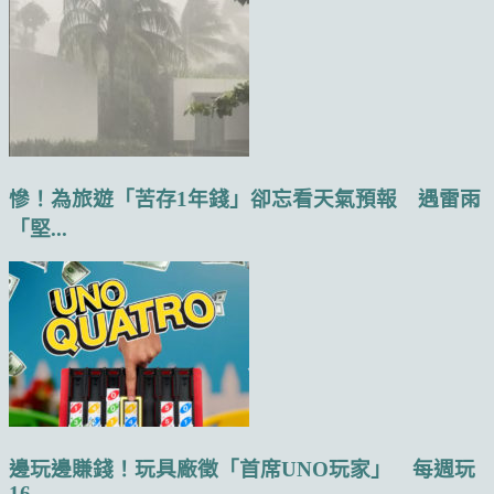
慘！為旅遊「苦存1年錢」卻忘看天氣預報 遇雷雨
「堅...
邊玩邊賺錢！玩具廠徵「首席UNO玩家」 每週玩
16...