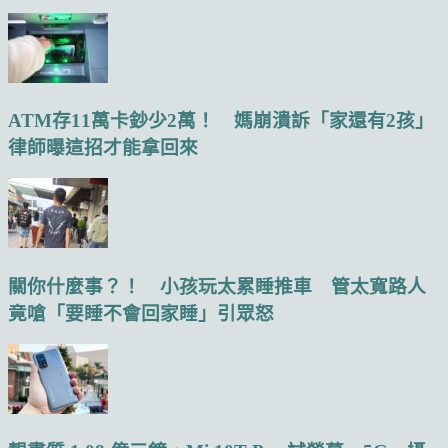
ATM存11萬卡鈔少2萬！ 媽崩潰訴「家還有2孩」
律師曝這招才能拿回來
關你什麼事？！ 小孩玩太累睡推車 管太寬路人
竟嗆「要睡不會回家睡」引眾怒