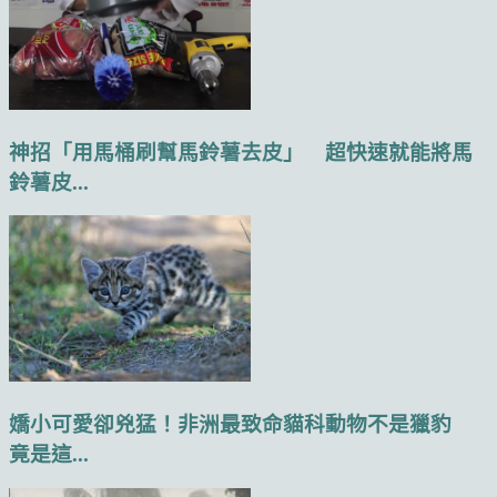
神招「用馬桶刷幫馬鈴薯去皮」 超快速就能將馬
鈴薯皮...
嬌小可愛卻兇猛！非洲最致命貓科動物不是獵豹
竟是這...