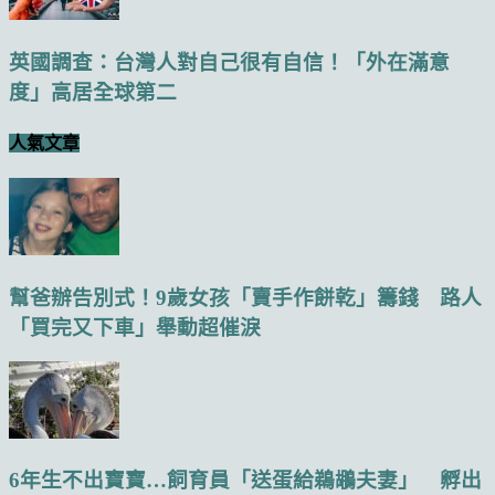
英國調查：台灣人對自己很有自信！「外在滿意
度」高居全球第二
人氣文章
幫爸辦告別式！9歲女孩「賣手作餅乾」籌錢 路人
「買完又下車」舉動超催淚
6年生不出寶寶…飼育員「送蛋給鵜鶘夫妻」 孵出