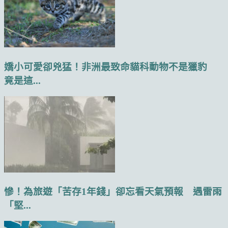
嬌小可愛卻兇猛！非洲最致命貓科動物不是獵豹
竟是這...
慘！為旅遊「苦存1年錢」卻忘看天氣預報 遇雷雨
「堅...