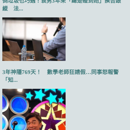
倒垃圾也巧遇！衰男3年來「總是碰到她」挨告跟
縱 法...
3年神隱769天！ 數學老師狂請假…同事怒報警
「知...