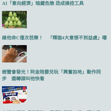
AI「意向經濟」暗藏危險 恐成操控工具
維他命C僅次芭樂！ 「釋迦4大意想不到益處」曝
螃蟹會發光！阿金陪嬰兒玩「興奮拍地」動作同
步 還轉頭叫他快看