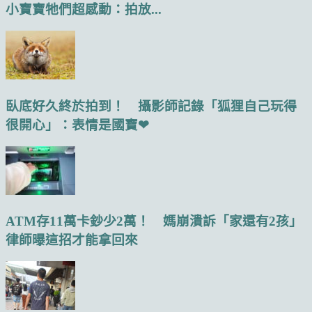
小寶寶牠們超感動：拍放...
臥底好久終於拍到！ 攝影師記錄「狐狸自己玩得
很開心」：表情是國寶❤
ATM存11萬卡鈔少2萬！ 媽崩潰訴「家還有2孩」
律師曝這招才能拿回來