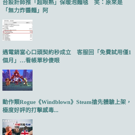
台設計師推「超眼熟」保暖泡麵毯 笑：原來是
「無力炸醬麵」阿
遇電銷當心口頭契約秒成立 客服回「免費試用僅1
個月」…看帳單秒傻眼
動作類Rogue《Windblown》Steam搶先體驗上架，
極度好評的打擊感毒...