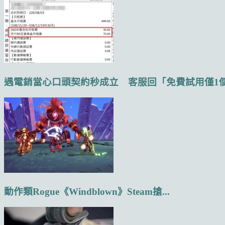
遇電銷當心口頭契約秒成立 客服回「免費試用僅1個月
動作類Rogue《Windblown》Steam搶...