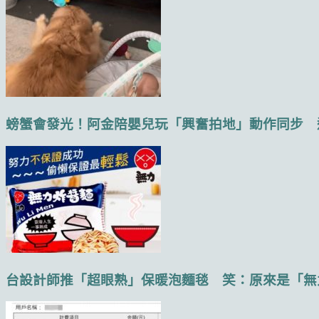
螃蟹會發光！阿金陪嬰兒玩「興奮拍地」動作同步 還轉
台設計師推「超眼熟」保暖泡麵毯 笑：原來是「無力炸