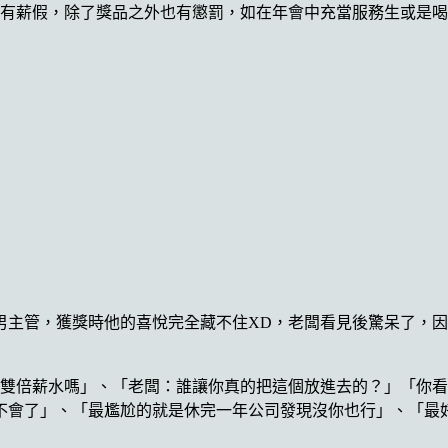
天有薪假，除了獎品之外也有懲罰，如在年會中充當服務生或是
男主管，獲獎時他的喜悅完全藏不住XD，老闆看見後驚呆了，
是雙倍薪水嗎」、「老闆：誰讓你真的把這個放進去的？」「你
不會了」、「最尷尬的就是休完一年公司發現沒你也行」、「最