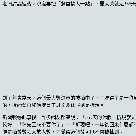
老闆討論過後，決定要把「驚喜搞大一點」，最大獎就是365
到了年會當天，這個最大獎還真的被抽中了，幸運得主是一位
的，後續會再和獲獎員工討論要休假還是折現。
新聞報導此事後，許多網友都笑說：「365天的休假，折現就
較好，「休完回來不要你了」、「折現吧，一年後回來什麼都
能是抽獎獎項大於人數，才覺得這個獎可能不會被抽到。