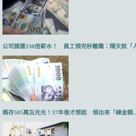
公司誤匯330倍薪水！ 員工領完秒離職：隔天就「人.
媽存505萬忘光光！37年後才想起 領出來「總金額..