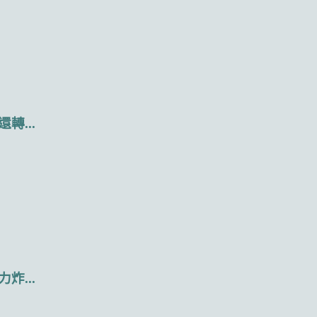
...
...