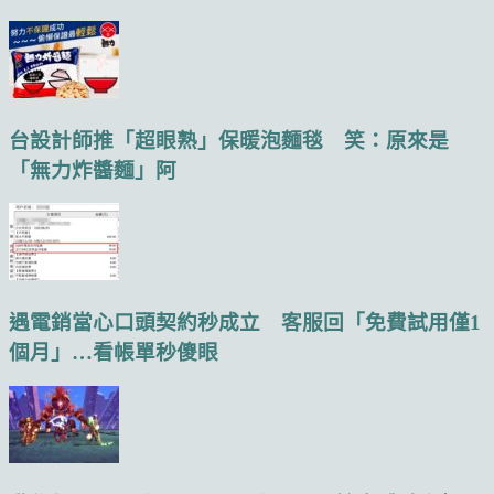
台設計師推「超眼熟」保暖泡麵毯 笑：原來是
「無力炸醬麵」阿
遇電銷當心口頭契約秒成立 客服回「免費試用僅1
個月」…看帳單秒傻眼