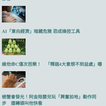
AI「意向經濟」暗藏危險 恐成操控工具
維他命C僅次芭樂！ 「釋迦4大意想不到益處」曝
螃蟹會發光！阿金陪嬰兒玩「興奮拍地」動作同
步 還轉頭叫他快看