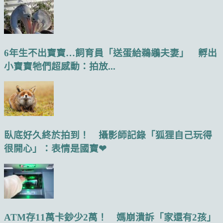
6年生不出寶寶…飼育員「送蛋給鵜鶘夫妻」 孵出
小寶寶牠們超感動：拍放...
臥底好久終於拍到！ 攝影師記錄「狐狸自己玩得
很開心」：表情是國寶❤
ATM存11萬卡鈔少2萬！ 媽崩潰訴「家還有2孩」