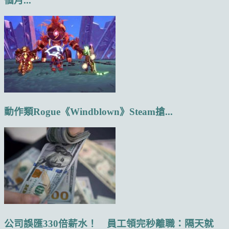
個月...
動作類Rogue《Windblown》Steam搶...
公司誤匯330倍薪水！ 員工領完秒離職：隔天就