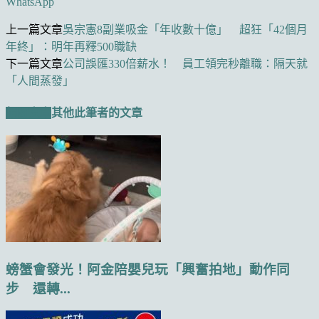
WhatsApp
上一篇文章
吳宗憲8副業吸金「年收數十億」 超狂「42個月
年終」：明年再釋500職缺
下一篇文章
公司誤匯330倍薪水！ 員工領完秒離職：隔天就
「人間蒸發」
相關文章
其他此筆者的文章
螃蟹會發光！阿金陪嬰兒玩「興奮拍地」動作同
步 還轉...