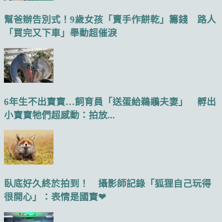
幫爸辦告別式！9歲女孩「賣手作餅乾」籌錢 路人
「買完又下車」舉動超催淚
6年生不出寶寶…飼育員「送蛋給鵜鶘夫妻」 孵出
小寶寶牠們超感動：拍放...
臥底好久終於拍到！ 攝影師記錄「狐狸自己玩得
很開心」：表情是國寶❤