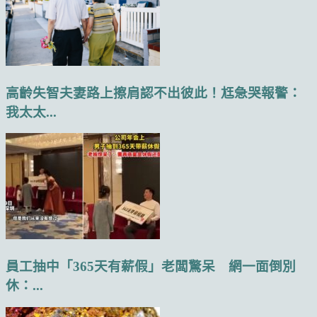
高齡失智夫妻路上擦肩認不出彼此！尪急哭報警：
我太太...
員工抽中「365天有薪假」老闆驚呆 網一面倒別
休：...