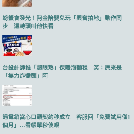
螃蟹會發光！阿金陪嬰兒玩「興奮拍地」動作同
步 還轉頭叫他快看
台設計師推「超眼熟」保暖泡麵毯 笑：原來是
「無力炸醬麵」阿
遇電銷當心口頭契約秒成立 客服回「免費試用僅1
個月」…看帳單秒傻眼