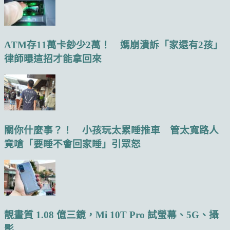
ATM存11萬卡鈔少2萬！ 媽崩潰訴「家還有2孩」
律師曝這招才能拿回來
關你什麼事？！ 小孩玩太累睡推車 管太寬路人
竟嗆「要睡不會回家睡」引眾怒
靚畫質 1.08 億三鏡，Mi 10T Pro 試螢幕、5G、攝
影