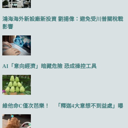
鴻海海外新設廠新投資 劉揚偉：避免受川普關稅戰
影響
AI「意向經濟」暗藏危險 恐成操控工具
維他命C僅次芭樂！ 「釋迦4大意想不到益處」曝