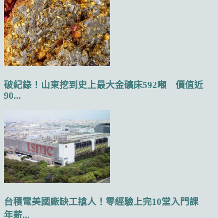
破紀錄！山東挖到史上最大金礦床592噸 價值近
90...
台積電美國廠缺工搶人！零經驗上完10堂入門課
年薪...