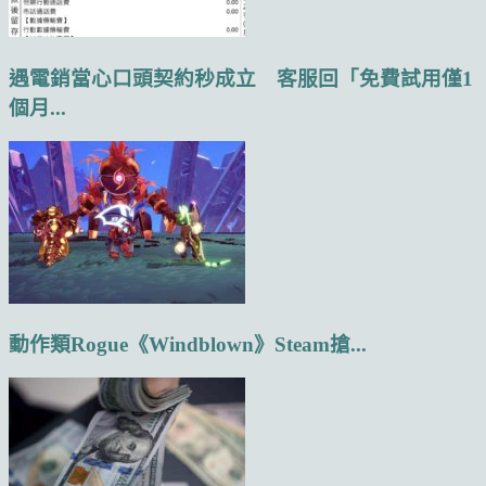
遇電銷當心口頭契約秒成立 客服回「免費試用僅1
個月...
動作類Rogue《Windblown》Steam搶...