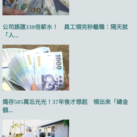
公司誤匯330倍薪水！ 員工領完秒離職：隔天就
「人...
媽存505萬忘光光！37年後才想起 領出來「總金
額...