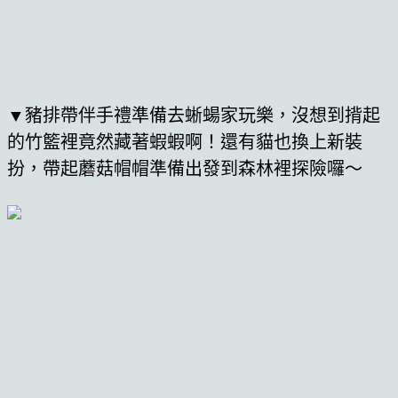
▼豬排帶伴手禮準備去蜥蝪家玩樂，沒想到揹起
的竹籃裡竟然藏著蝦蝦啊！還有貓也換上新裝
扮，帶起蘑菇帽帽準備出發到森林裡探險囉～