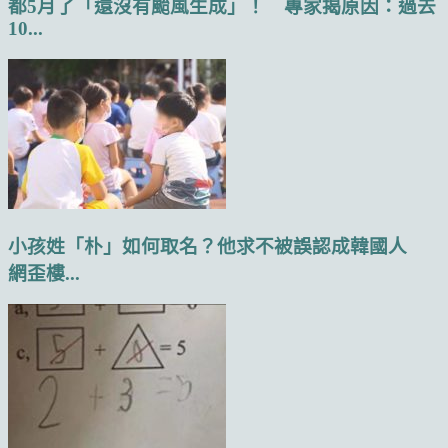
都5月了「還沒有颱風生成」！ 專家揭原因：過去
10...
小孩姓「朴」如何取名？他求不被誤認成韓國人
網歪樓...