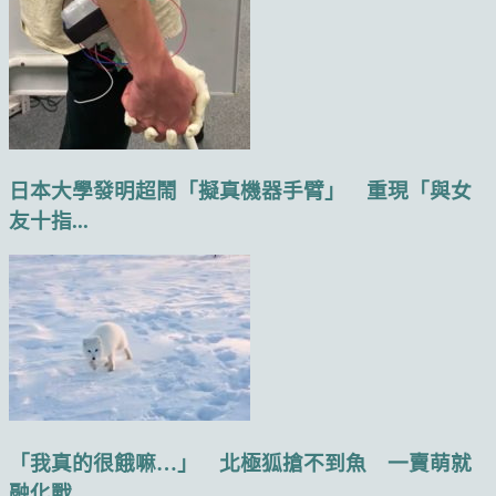
日本大學發明超鬧「擬真機器手臂」 重現「與女
友十指...
「我真的很餓嘛…」 北極狐搶不到魚 一賣萌就
融化戰...