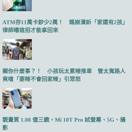
ATM存11萬卡鈔少2萬！ 媽崩潰訴「家還有2孩」
律師曝這招才能拿回來
關你什麼事？！ 小孩玩太累睡推車 管太寬路人
竟嗆「要睡不會回家睡」引眾怒
靚畫質 1.08 億三鏡，Mi 10T Pro 試螢幕、5G、攝
影