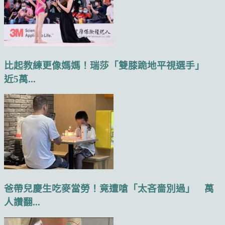
比起教練更像媽媽！瑞莎「雙膝跪地平視選手」
近5萬...
爸帶兒慶生吃麥當勞！竟遭嗆「太吝嗇別過」 萬
人讚翻...