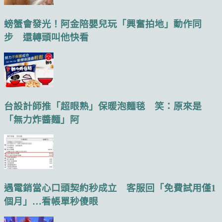
螃蟹會發光！阿金陪嬰兒玩「興奮拍地」動作同
步 還轉頭叫他快看
台設計師推「超眼熟」保暖泡麵毯 笑：原來是
「無力炸醬麵」阿
遇電銷當心口頭契約秒成立 客服回「免費試用僅1
個月」…看帳單秒傻眼