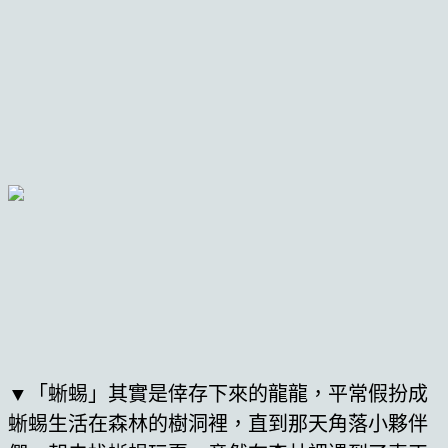
▼「蜥蜴」其實是倖存下來的龍龍，平常假扮成
蜥蜴生活在森林的樹洞裡，直到那天角落小夥伴