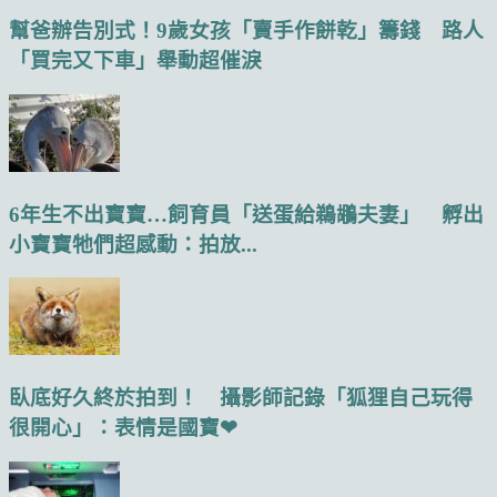
幫爸辦告別式！9歲女孩「賣手作餅乾」籌錢 路人
「買完又下車」舉動超催淚
6年生不出寶寶…飼育員「送蛋給鵜鶘夫妻」 孵出
小寶寶牠們超感動：拍放...
臥底好久終於拍到！ 攝影師記錄「狐狸自己玩得
很開心」：表情是國寶❤