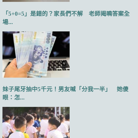
「5+0=5」是錯的？家長們不解 老師揭曉答案全
場...
妹子尾牙抽中5千元！男友喊「分我一半」 她傻
眼：怎...