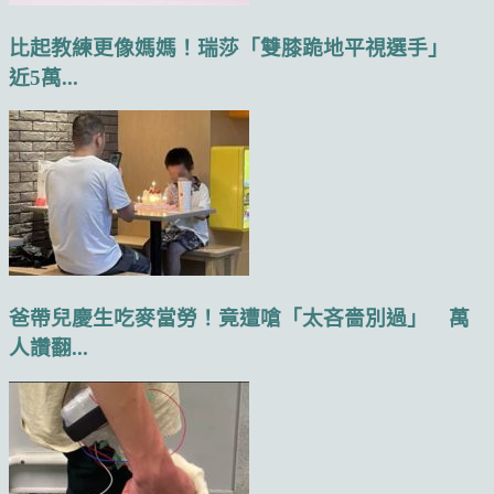
比起教練更像媽媽！瑞莎「雙膝跪地平視選手」
近5萬...
爸帶兒慶生吃麥當勞！竟遭嗆「太吝嗇別過」 萬
人讚翻...