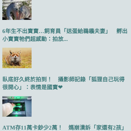
6年生不出寶寶…飼育員「送蛋給鵜鶘夫妻」 孵出
小寶寶牠們超感動：拍放...
臥底好久終於拍到！ 攝影師記錄「狐狸自己玩得
很開心」：表情是國寶❤
ATM存11萬卡鈔少2萬！ 媽崩潰訴「家還有2孩」