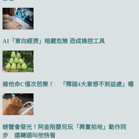
AI「意向經濟」暗藏危險 恐成操控工具
維他命C僅次芭樂！ 「釋迦4大意想不到益處」曝
螃蟹會發光！阿金陪嬰兒玩「興奮拍地」動作同
步 還轉頭叫他快看