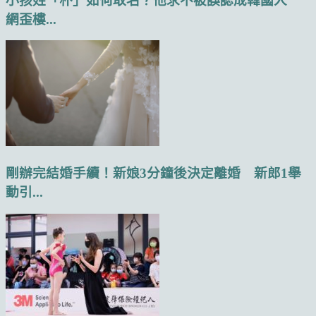
小孩姓「朴」如何取名？他求不被誤認成韓國人
網歪樓...
剛辦完結婚手續！新娘3分鐘後決定離婚 新郎1舉
動引...