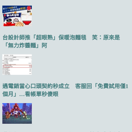
台設計師推「超眼熟」保暖泡麵毯 笑：原來是
「無力炸醬麵」阿
遇電銷當心口頭契約秒成立 客服回「免費試用僅1
個月」…看帳單秒傻眼