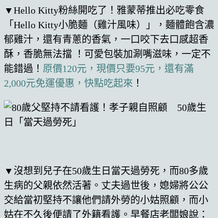
▼Hello Kitty粉絲開吃了！雅蒙蒂推出必吃零食
「Hello Kitty小脆麵（雞汁風味）」，麵體飽含濃
郁雞汁，還有青蔥的香氣，一口咬下去口感超香
酥，香脆無法擋 ！可愛包裝加涮嘴滋味，一定不
能錯過！
原價120元，現價只要95元，還有滿
2,000元免運優惠，快點吃起來
！
▼沒想到兒子在50歲生日當天過勞死，而80多歲
生病的父親依然活著。丈夫過世後，媳婦將公公
交給當初堅持不讓他們請外勞的小姑照顧，而小
姑在不久後便請了外籍看護。早餐店老闆娘說：