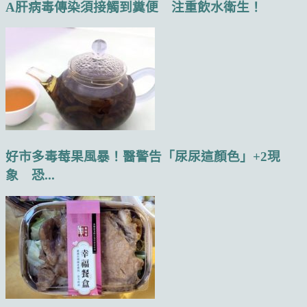
A肝病毒傳染須接觸到糞便 注重飲水衛生！
好市多毒莓果風暴！醫警告「尿尿這顏色」+2現
象 恐...