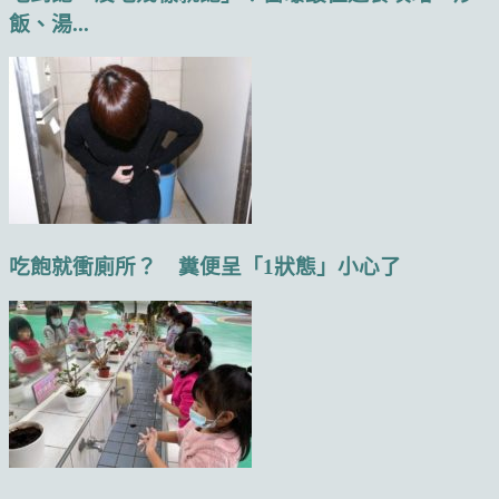
飯、湯...
吃飽就衝廁所？ 糞便呈「1狀態」小心了