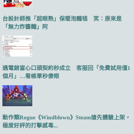
台設計師推「超眼熟」保暖泡麵毯 笑：原來是
「無力炸醬麵」阿
遇電銷當心口頭契約秒成立 客服回「免費試用僅1
個月」…看帳單秒傻眼
動作類Rogue《Windblown》Steam搶先體驗上架，
極度好評的打擊感毒...