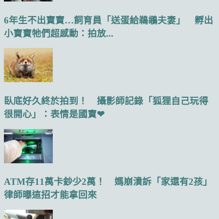
6年生不出寶寶…飼育員「送蛋給鵜鶘夫妻」 孵出
小寶寶牠們超感動：拍放...
臥底好久終於拍到！ 攝影師記錄「狐狸自己玩得
很開心」：表情是國寶❤
ATM存11萬卡鈔少2萬！ 媽崩潰訴「家還有2孩」
律師曝這招才能拿回來