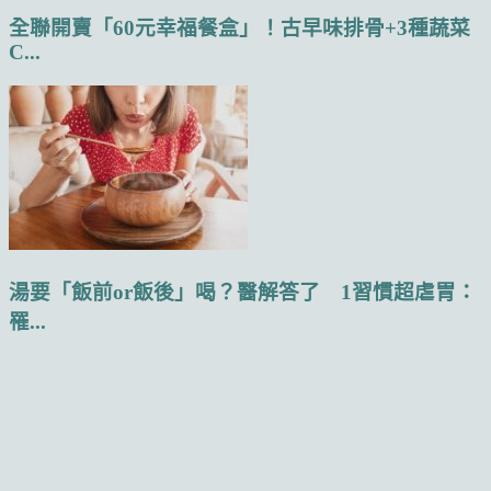
全聯開賣「60元幸福餐盒」！古早味排骨+3種蔬菜
C...
湯要「飯前or飯後」喝？醫解答了 1習慣超虐胃：
罹...