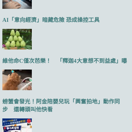
AI「意向經濟」暗藏危險 恐成操控工具
維他命C僅次芭樂！ 「釋迦4大意想不到益處」曝
螃蟹會發光！阿金陪嬰兒玩「興奮拍地」動作同
步 還轉頭叫他快看