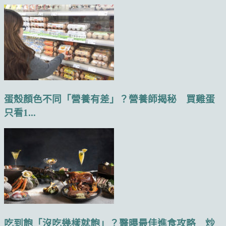
蛋殼顏色不同「營養有差」？營養師揭秘 買雞蛋
只看1...
吃到飽「沒吃幾樣就飽」？醫曝最佳進食攻略 炒