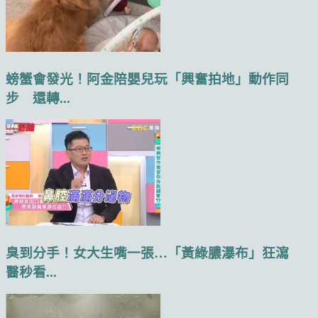
螃蟹會發光！阿金陪嬰兒玩「興奮拍地」動作同
步 還轉...
臭到分手！女大生嘴一張…「黃綠膿瀑布」狂瀉
醫秒看...